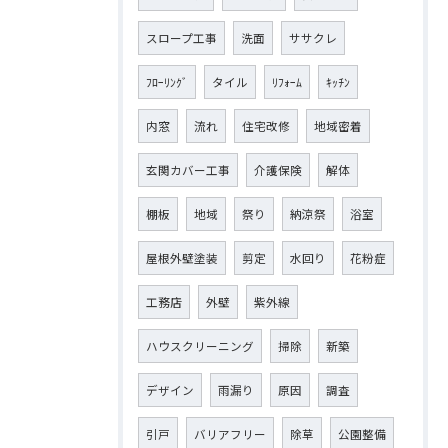
スロープ工事
洗面
ササクレ
ﾌﾛｰﾘﾝｸﾞ
タイル
ﾘﾌｫｰﾑ
ｷｯﾁﾝ
内窓
流れ
住宅改修
地域密着
玄関カバー工事
介護保険
解体
棚板
地域
祭り
納涼祭
浴室
屋根外壁塗装
剪定
水回り
花粉症
工務店
外壁
紫外線
ハウスクリーニング
掃除
新築
デザイン
雨漏り
原因
調査
引戸
バリアフリー
除草
公園整備