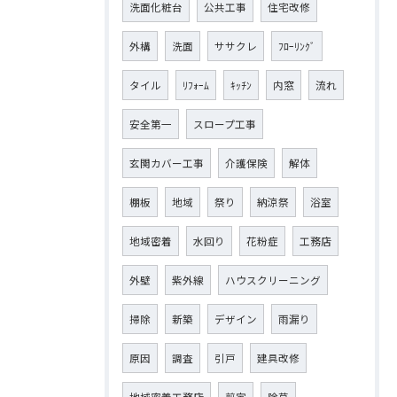
洗面化粧台
公共工事
住宅改修
外構
洗面
ササクレ
ﾌﾛｰﾘﾝｸﾞ
タイル
ﾘﾌｫｰﾑ
ｷｯﾁﾝ
内窓
流れ
安全第一
スロープ工事
玄関カバー工事
介護保険
解体
棚板
地域
祭り
納涼祭
浴室
地域密着
水回り
花粉症
工務店
外壁
紫外線
ハウスクリーニング
掃除
新築
デザイン
雨漏り
原因
調査
引戸
建具改修