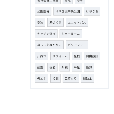
地域密着工務店
剪定
除草
公園整備
けやき坂中央公園
けやき坂
塗装
家づくり
ユニットバス
キッチン選び
ショールーム
暮らしを軽やかに
バリアフリー
川西市
リフォーム
屋根
自由設計
耐震
性能
外観
平屋
断熱
省エネ
相談
見積もり
補助金