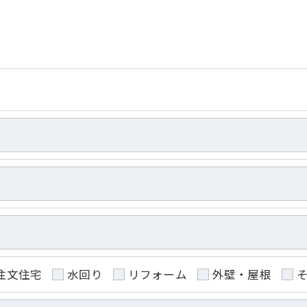
令に定められた場合を除き、
はいたしません。
おいて、個人情報を外部に委託する場合があります。
約等の措置をとり、適切な監督を行います。
よう、適切に安全管理対策を実施します。
注文住宅
水回り
リフォーム
外壁・屋根
果＞