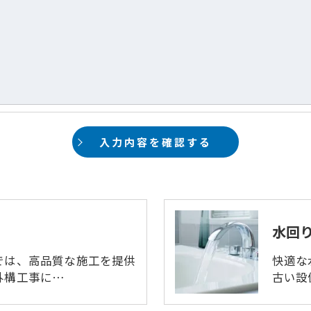
した当社のサービスをご提供できない場合がございますの
手続について＞
削除・利用停止の手続を定めさせて頂いております。
頂きます。
体的手続きにつきましては、お電話でお問合せ下さい。
水回
では、高品質な施工を提供
快適な
外構工事に…
古い設