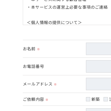
・本サービスの運営上必要な事項のご連絡
＜個人情報の提供について＞
当社ではお客様の同意を得た場合または法
取得した個人情報を第三者に提供すること
お名前
※
＜個人情報の委託について＞
当社では、利用目的の達成に必要な範囲に
お電話番号
これらの委託先に対しては個人情報保護契
メールアドレス
＜個人情報の安全管理＞
※
当社では、個人情報の漏洩等がなされない
ご依頼内容
新築
※
＜個人情報を与えなかった場合に生じる結