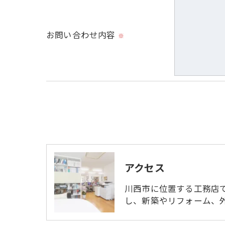
必要な情報を頂けない場合は、それに対応
お問い合わせ内容
※
＜個人情報の開示･訂正・削除･利用停止の
当社では、お客様の個人情報の開示･訂正･
ご本人である事を確認のうえ、対応させて
個人情報の開示･訂正･削除・利用停止の具
アクセス
川西市に位置する工務店
し、新築やリフォーム、