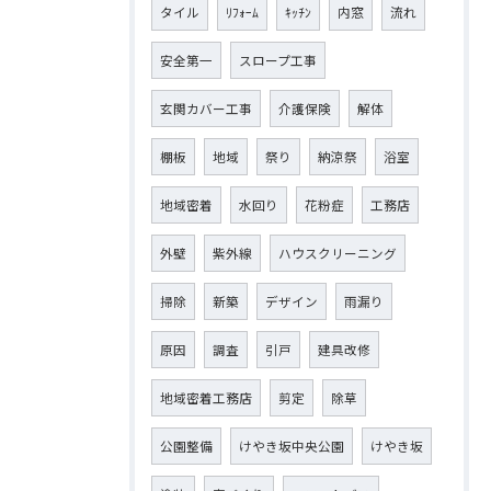
タイル
ﾘﾌｫｰﾑ
ｷｯﾁﾝ
内窓
流れ
安全第一
スロープ工事
玄関カバー工事
介護保険
解体
棚板
地域
祭り
納涼祭
浴室
地域密着
水回り
花粉症
工務店
外壁
紫外線
ハウスクリーニング
掃除
新築
デザイン
雨漏り
原因
調査
引戸
建具改修
地域密着工務店
剪定
除草
公園整備
けやき坂中央公園
けやき坂