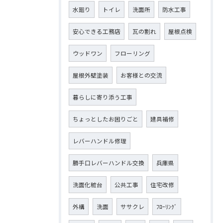
水廻り
トイレ
洗面所
防水工事
安心できる工務店
瓦の割れ
屋根点検
ウッドワン
フローリング
屋根外壁塗装
お客様との交流
暮らしに寄り添う工事
ちょっとしたお困りごと
建具補修
レバーハンドル修理
勝手口レバーハンドル交換
兵庫県
洗面化粧台
公共工事
住宅改修
外構
洗面
ササクレ
ﾌﾛｰﾘﾝｸﾞ