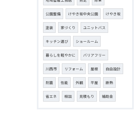
地域密着工務店
剪定
除草
公園整備
けやき坂中央公園
けやき坂
塗装
家づくり
ユニットバス
キッチン選び
ショールーム
暮らしを軽やかに
バリアフリー
川西市
リフォーム
屋根
自由設計
耐震
性能
外観
平屋
断熱
省エネ
相談
見積もり
補助金