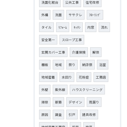
洗面化粧台
公共工事
住宅改修
外構
洗面
ササクレ
ﾌﾛｰﾘﾝｸﾞ
タイル
ﾘﾌｫｰﾑ
ｷｯﾁﾝ
内窓
流れ
安全第一
スロープ工事
玄関カバー工事
介護保険
解体
棚板
地域
祭り
納涼祭
浴室
地域密着
水回り
花粉症
工務店
外壁
紫外線
ハウスクリーニング
掃除
新築
デザイン
雨漏り
原因
調査
引戸
建具改修