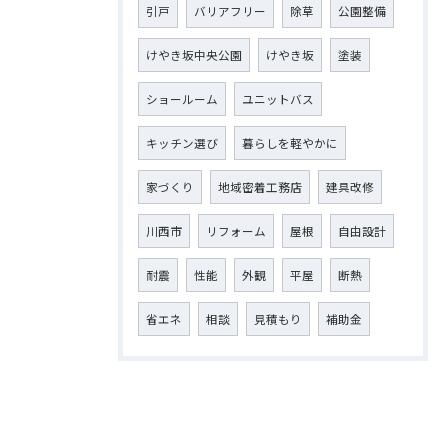
引戸
バリアフリー
除草
公園整備
けやき坂中央公園
けやき坂
塗装
ショールーム
ユニットバス
キッチン選び
暮らしを軽やかに
家づくり
地域密着工務店
建具改修
川西市
リフォーム
屋根
自由設計
耐震
性能
外観
平屋
断熱
省エネ
相談
見積もり
補助金