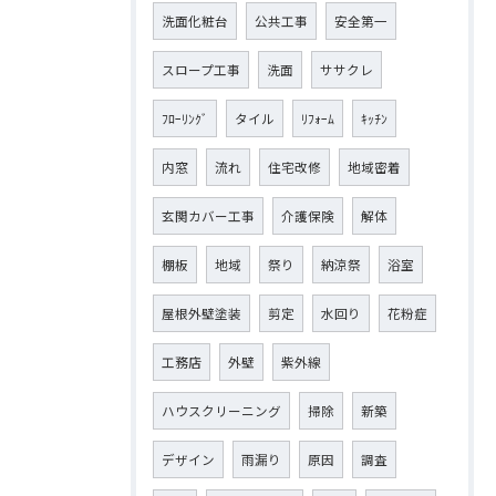
洗面化粧台
公共工事
安全第一
スロープ工事
洗面
ササクレ
ﾌﾛｰﾘﾝｸﾞ
タイル
ﾘﾌｫｰﾑ
ｷｯﾁﾝ
内窓
流れ
住宅改修
地域密着
玄関カバー工事
介護保険
解体
棚板
地域
祭り
納涼祭
浴室
屋根外壁塗装
剪定
水回り
花粉症
工務店
外壁
紫外線
ハウスクリーニング
掃除
新築
デザイン
雨漏り
原因
調査