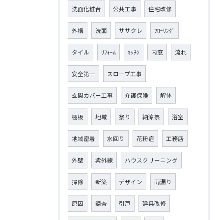
洗面化粧台
公共工事
住宅改修
外構
洗面
ササクレ
ﾌﾛｰﾘﾝｸﾞ
タイル
ﾘﾌｫｰﾑ
ｷｯﾁﾝ
内窓
流れ
安全第一
スロープ工事
玄関カバー工事
介護保険
解体
棚板
地域
祭り
納涼祭
浴室
地域密着
水回り
花粉症
工務店
外壁
紫外線
ハウスクリーニング
掃除
新築
デザイン
雨漏り
原因
調査
引戸
建具改修