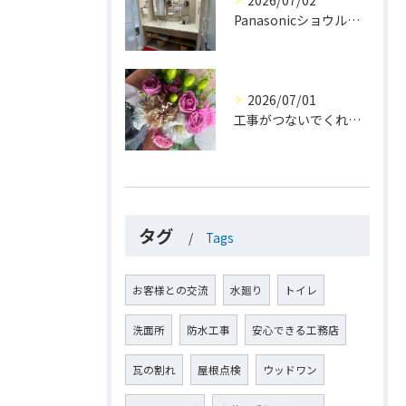
Panasonicショウルーム大阪
2026/07/01
工事がつないでくれた、素敵なご縁💐
タグ
Tags
お客様との交流
水廻り
トイレ
洗面所
防水工事
安心できる工務店
瓦の割れ
屋根点検
ウッドワン