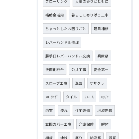
フローリング
大葉の香りとともに
補助金活用
暮らしに寄り添う工事
ちょっとしたお困りごと
建具補修
レバーハンドル修理
勝手口レバーハンドル交換
兵庫県
洗面化粧台
公共工事
安全第一
スロープ工事
洗面
ササクレ
ﾌﾛｰﾘﾝｸﾞ
タイル
ﾘﾌｫｰﾑ
ｷｯﾁﾝ
内窓
流れ
住宅改修
地域密着
玄関カバー工事
介護保険
解体
棚板
地域
祭り
納涼祭
浴室