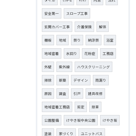
タイル
ﾘﾌｫｰﾑ
ｷｯﾁﾝ
内窓
流れ
安全第一
スロープ工事
玄関カバー工事
介護保険
解体
棚板
地域
祭り
納涼祭
浴室
地域密着
水回り
花粉症
工務店
外壁
紫外線
ハウスクリーニング
掃除
新築
デザイン
雨漏り
原因
調査
引戸
建具改修
地域密着工務店
剪定
除草
公園整備
けやき坂中央公園
けやき坂
塗装
家づくり
ユニットバス