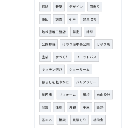
掃除
新築
デザイン
雨漏り
原因
調査
引戸
建具改修
地域密着工務店
剪定
除草
公園整備
けやき坂中央公園
けやき坂
塗装
家づくり
ユニットバス
キッチン選び
ショールーム
暮らしを軽やかに
バリアフリー
川西市
リフォーム
屋根
自由設計
耐震
性能
外観
平屋
断熱
省エネ
相談
見積もり
補助金