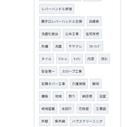
レバーハンドル修理
勝手口レバーハンドル交換
兵庫県
洗面化粧台
公共工事
住宅改修
外構
洗面
ササクレ
ﾌﾛｰﾘﾝｸﾞ
タイル
ﾘﾌｫｰﾑ
ｷｯﾁﾝ
内窓
流れ
安全第一
スロープ工事
玄関カバー工事
介護保険
解体
棚板
地域
祭り
納涼祭
浴室
地域密着
水回り
花粉症
工務店
外壁
紫外線
ハウスクリーニング