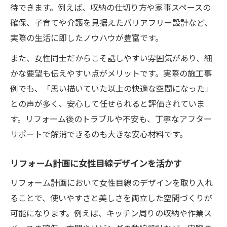
待できます。例えば、収納の仕切り方や家事スペースの
盛夏・厳冬期や三隣亡の日を避ける理由
確保、子育てや介護を見据えたバリアフリー設計など、
女性用リフォームで時期を選ぶポイント
実際の生活に即したノウハウが豊富です。
スケジュール管理で安心のリフォーム実現
また、女性同士だからこそ話しやすい雰囲気があり、細
女子建築設計レビューで選ぶ安心の方法
かな要望も伝えやすい点がメリットです。実際の施工事
女子建築設計会社のレビュー徹底チェック
例でも、「思い描いていた以上の快適な空間になった」
術
との声が多く、安心して任せられると評価されていま
リフォーム会社選びで重視したい女性の視
す。リフォーム後のトラブルや不安も、丁寧なアフター
点
サポートで解消できるのも大きな安心材料です。
女性建築家の実績と口コミが安心に繋がる
理由
リフォーム計画に女性目線デザインを活かす
安心して任せられるリフォーム会社の見分
リフォーム計画において女性目線のデザインを取り入れ
け方
ることで、使いやすさと美しさを両立した空間づくりが
求人情報やレビューから信頼度を判断する
可能になります。例えば、キッチン周りの収納や作業ス
方法