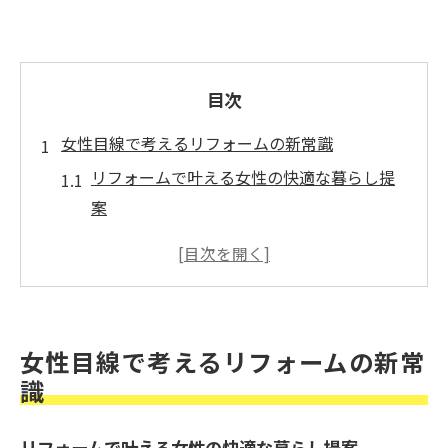
目次
女性目線で考えるリフォームの新常識
リフォームで叶える女性の快適な暮らし提
案
建築女子ならではのリフォーム視点とは
女性建築家監修のリフォームが安心な理由
リフォーム計画に女性目線デザインを活か
す
女性目線で考えるリフォームの新常
一戸建てリフォームで大切な女性の要望
識
家事ラクを叶える女性用リフォーム術
家事動線を最適化するリフォームアイデア
リフォームで叶える女性の快適な暮らし提案