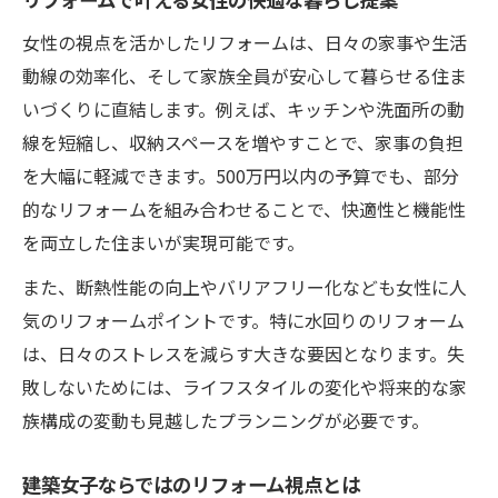
収納力アップでリフォームが家事を時短
女性の視点を活かしたリフォームは、日々の家事や生活
女性向けリフォームでキッチンが快適空間
動線の効率化、そして家族全員が安心して暮らせる住ま
に
いづくりに直結します。例えば、キッチンや洗面所の動
水回りリフォームで家事負担を軽減する方
線を短縮し、収納スペースを増やすことで、家事の負担
法
を大幅に軽減できます。500万円以内の予算でも、部分
的なリフォームを組み合わせることで、快適性と機能性
リフォームで叶える家事ラクな間取りの秘
を両立した住まいが実現可能です。
訣
北欧風リフォームが生む快適空間の魅力
また、断熱性能の向上やバリアフリー化なども女性に人
北欧リフォームで温もりある空間を実現
気のリフォームポイントです。特に水回りのリフォーム
は、日々のストレスを減らす大きな要因となります。失
女性用リフォームで叶う北欧デザインの工
敗しないためには、ライフスタイルの変化や将来的な家
夫
族構成の変動も見越したプランニングが必要です。
リフォームイメージ図で描く北欧風の暮ら
し
建築女子ならではのリフォーム視点とは