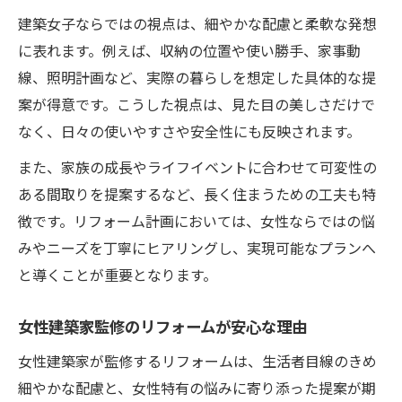
北欧リフォームが女性に人気の理由とは
建築女子ならではの視点は、細やかな配慮と柔軟な発想
建築女子が選ぶ北欧リフォームのポイント
に表れます。例えば、収納の位置や使い勝手、家事動
500万円以内で実現する賢いリフォーム計画
線、照明計画など、実際の暮らしを想定した具体的な提
リフォーム費用内訳と賢い優先順位の決め
案が得意です。こうした視点は、見た目の美しさだけで
方
なく、日々の使いやすさや安全性にも反映されます。
500万円でできるリフォーム内容をチェック
また、家族の成長やライフイベントに合わせて可変性の
一括見積もりでリフォーム費用を比較検討
ある間取りを提案するなど、長く住まうための工夫も特
女性向けリフォームで失敗しない予算管理
徴です。リフォーム計画においては、女性ならではの悩
術
みやニーズを丁寧にヒアリングし、実現可能なプランへ
賢い女性が選ぶリフォーム時の節約ポイン
と導くことが重要となります。
ト
女性建築家監修のリフォームが安心な理由
リフォーム時期選びで失敗しないコツとは
リフォームに最適な時期とNG期間の選び方
女性建築家が監修するリフォームは、生活者目線のきめ
2025年リフォームの避けるべき時期を解説
細やかな配慮と、女性特有の悩みに寄り添った提案が期