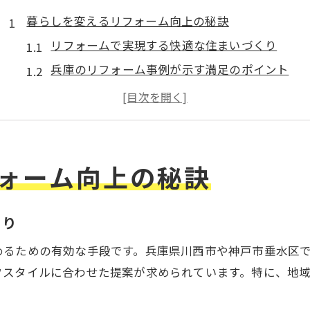
暮らしを変えるリフォーム向上の秘訣
リフォームで実現する快適な住まいづくり
兵庫のリフォーム事例が示す満足のポイント
向上を叶えるリフォーム会社の選び方
リフォーム計画で暮らしに変化をもたらすコツ
川西市や垂水区に強いリフォームの魅力
兵庫で快適性アップする方法とは
ォーム向上の秘訣
リフォームで叶う兵庫の快適な住まい方
省エネリフォームと生活環境の向上術
くり
兵庫のリフォーム会社による安心プラン
めるための有効な手段です。兵庫県川西市や神戸市垂水区
リフォーム助成金活用で賢く快適性アップ
フスタイルに合わせた提案が求められています。特に、地
地元工務店の強みとリフォームの工夫点