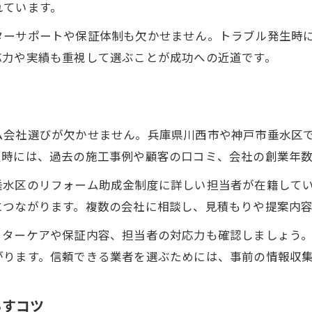
信頼できるリフォーム会社の見分け方とは
れています。
施工事例から学ぶ安心リフォームの選択術
ターサポートや保証体制も欠かせません。トラブル発生時
リフォーム向上のために確認すべきポイント
応力や実績も重視して選ぶことが成功への近道です。
地元工務店と相談できるリフォームの魅力
リフォーム業者の比較と選び方のコツ
事例で見る住まい向上と魅力ポイント
ム会社選びが欠かせません。兵庫県川西市や神戸市垂水区
リフォーム実例から学ぶ暮らし向上の秘訣
定時には、過去の施工事例や顧客の口コミ、会社の創業年
兵庫のリフォーム事例で見る住まいの変化
垂水区のリフォーム助成金制度に詳しい担当者が在籍して
快適性を実感できるリフォームのポイント
につながります。複数の会社に相談し、見積もりや提案内
リフォームで叶った理想の住まい事例集
フターケアや保証内容、担当者の対応力も確認しましょう
川西市・垂水区のリフォーム成功体験談
がります。信頼できる業者を選ぶためには、事前の情報収
らすコツ