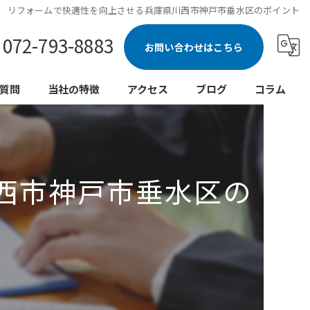
リフォームで快適性を向上させる兵庫県川西市神戸市垂水区のポイント
072-793-8883
お問い合わせはこちら
質問
当社の特徴
アクセス
ブログ
コラム
新築
注文住宅
西市神戸市垂水区の
水回り
リノベーション
外壁