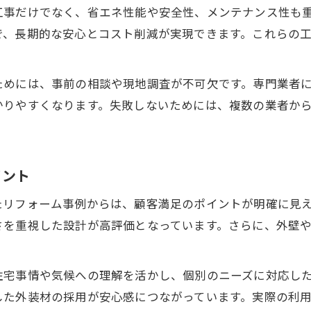
断熱改修で省エネを叶えるリフォーム術
工事だけでなく、省エネ性能や安全性、メンテナンス性も
断熱リフォームで光熱費を賢く削減する方法
で、長期的な安心とコスト削減が実現できます。これらの
リフォーム向上と省エネ性能の関係性を解説
兵庫エリアで注目の断熱改修リフォーム事例
ためには、事前の相談や現地調査が不可欠です。専門業者
断熱リフォーム会社選びで失敗しないコツ
かりやすくなります。失敗しないためには、複数の業者か
省エネリフォーム助成金の最新情報まとめ
補助金活用のリフォーム最新事情解説
リフォーム助成金を活用する際の注意ポイント
イント
川西市や垂水区で使える補助金の基礎知識
たリフォーム事例からは、顧客満足のポイントが明確に見
リフォーム費用を抑える最新の補助制度活用法
さを重視した設計が高評価となっています。さらに、外壁
補助金対象リフォームの選び方と申請方法
リフォーム向上を補助金で実現するステップ
住宅事情や気候への理解を活かし、個別のニーズに対応し
安心のリフォーム選び方ガイド
した外装材の採用が安心感につながっています。実際の利