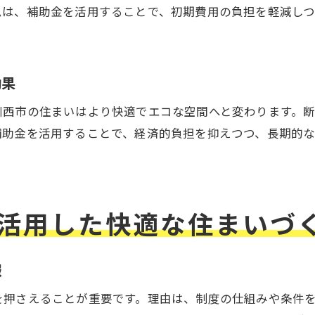
川西市のリフォーム補助制度を徹底解説
ムは、補助金を活用することで、初期費用の負担を軽減し
申請条件とリフォーム内容を事前に確認
省エネリフォームに強い補助制度の特徴
補助金一覧から選ぶ賢いリフォームプラン
効果
リフォーム補助金の併用可能な制度とは
川西市の住まいはより快適でエコな空間へと変わります。
省エネリフォームの申請ポイントを徹底解説
補助金を活用することで、経済的負担を抑えつつ、長期的
省エネリフォーム申請で押さえるべき流れ
。
リフォーム補助金2025の対象者と条件
申請時に役立つリフォームの準備事項
活用した快適な住まいづ
川西市の補助金申請書類のポイント解説
スムーズなリフォーム申請を叶えるコツ
報
を押さえることが重要です。理由は、制度の仕組みや条件