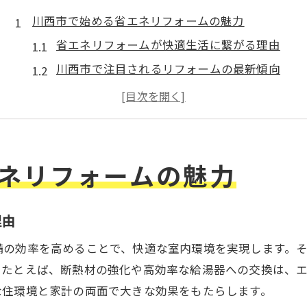
川西市で始める省エネリフォームの魅力
省エネリフォームが快適生活に繋がる理由
川西市で注目されるリフォームの最新傾向
エコでお得なリフォームの始め方とは
リフォームで叶える省エネと家計節約の実例
リフォームが川西市の住まいに与える効果
リフォーム補助金を活用した快適な住まいづくり
ネリフォームの魅力
リフォーム補助金の基礎知識と最新情報
川西市の補助金利用でできるリフォーム術
理由
申請前に知っておきたいリフォームの条件
備の効率を高めることで、快適な室内環境を実現します。
補助金で快適に生まれ変わる住まいの秘訣
。たとえば、断熱材の強化や高効率な給湯器への交換は、
省エネリフォームと補助金活用の相乗効果
な住環境と家計の両面で大きな効果をもたらします。