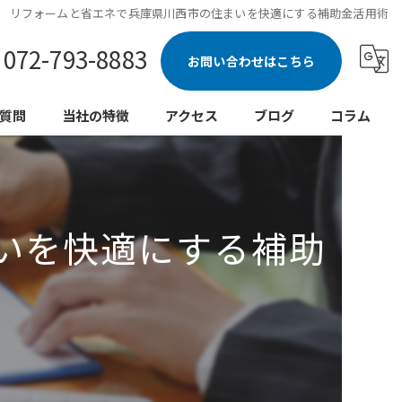
リフォームと省エネで兵庫県川西市の住まいを快適にする補助金活用術
072-793-8883
お問い合わせはこちら
質問
当社の特徴
アクセス
ブログ
コラム
新築
注文住宅
いを快適にする補助
水回り
リノベーション
外壁