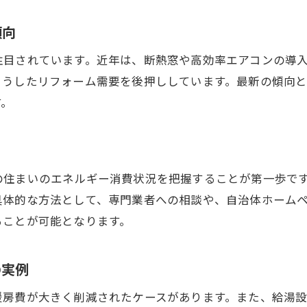
省エネ対策ならリフォームが賢い選択
リフォームで始める省エネ対策の基本
傾向
川西市の省エネリフォーム活用事例紹介
注目されています。近年は、断熱窓や高効率エアコンの導
家計にも嬉しい省エネリフォームの効果
こうしたリフォーム需要を後押ししています。最新の傾向
補助金を活かした省エネリフォームの流れ
す。
リフォームで実現する快適な住まい作り
快適生活を叶えるリフォーム補助金の使い方
補助金が支えるリフォームのメリットとは
の住まいのエネルギー消費状況を把握することが第一歩で
川西市で使えるリフォーム補助金の種類
具体的な方法として、専門業者への相談や、自治体ホーム
省エネリフォームで快適さを手に入れるコツ
ることが可能となります。
補助金利用のタイミングと申請ポイント
リフォーム補助金で失敗しないための注意点
の実例
賢く選びたい川西市のリフォーム補助制度
房費が大きく削減されたケースがあります。また、給湯設