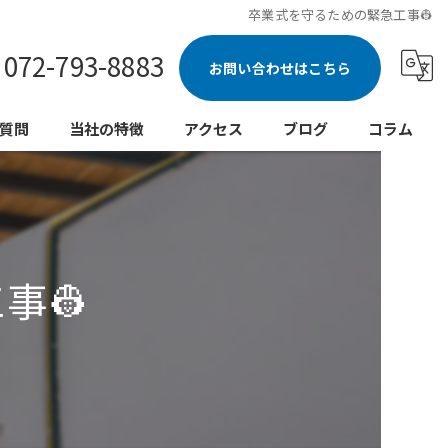
卒業式を守るための緊急工事👷
072-793-8883
お問い合わせはこちら
質問
当社の特徴
アクセス
ブログ
コラム
新築
注文住宅
事👷
水回り
リノベーション
外壁