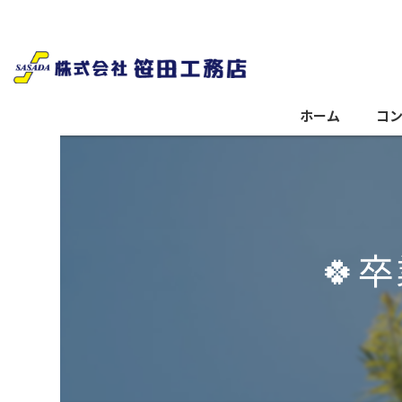
ホーム
コ
🍀