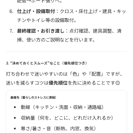
配管→ボード張りへ。
仕上げ・設備取付
：クロス・床仕上げ・建具・キッ
チンやトイレ等の設備取付。
最終確認・お引き渡し
：点灯確認、建具調整、清
掃、使い方のご説明などを行います。
2. “決めておくとスムーズ”なこと（優先順位つき）
打ち合わせで迷いやすいのは「色」や「配置」ですが、
迷いを減らすコツは
優先順位
を先に決めることです😊
最優先（暮らしのストレスに直結）
動線（キッチン・洗面・収納・通路幅）
収納量（何を、どこに、どれだけ入れるか）
寒さ/暑さ・音（断熱、内窓、換気）