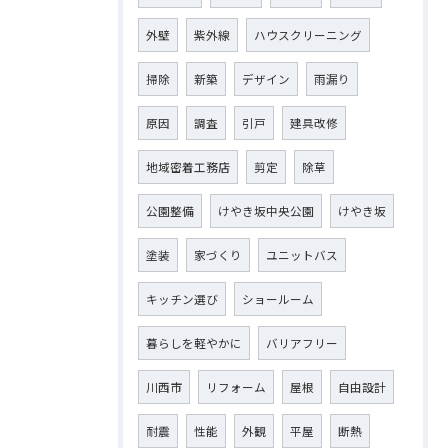
外壁
紫外線
ハウスクリーニング
掃除
新築
デザイン
雨漏り
原因
調査
引戸
建具改修
地域密着工務店
剪定
除草
公園整備
けやき坂中央公園
けやき坂
塗装
家づくり
ユニットバス
キッチン選び
ショールーム
暮らしを軽やかに
バリアフリー
川西市
リフォーム
屋根
自由設計
耐震
性能
外観
平屋
断熱