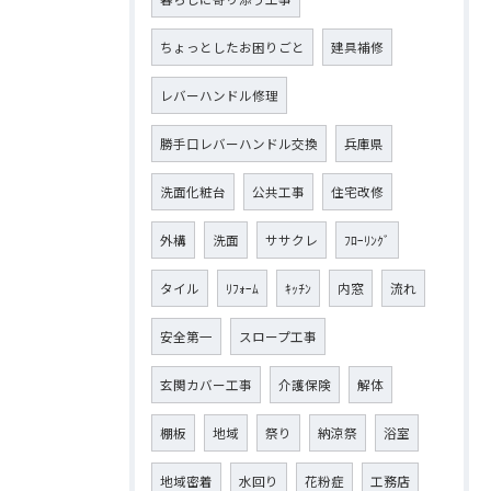
ちょっとしたお困りごと
建具補修
レバーハンドル修理
勝手口レバーハンドル交換
兵庫県
洗面化粧台
公共工事
住宅改修
外構
洗面
ササクレ
ﾌﾛｰﾘﾝｸﾞ
タイル
ﾘﾌｫｰﾑ
ｷｯﾁﾝ
内窓
流れ
安全第一
スロープ工事
玄関カバー工事
介護保険
解体
棚板
地域
祭り
納涼祭
浴室
地域密着
水回り
花粉症
工務店