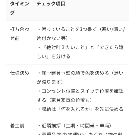
タイミン
チェック項目
グ
打ち合わ
・困っていることを3つ書く（寒い/暗い/
せ前
片付かない等）
・「絶対叶えたいこと」と「できたら嬉
しい」を分ける
仕様決め
・床→建具→壁の順で色を決める（迷い
が減ります）
・コンセント位置とスイッチ位置を確認
する（家具家電の位置も）
・収納は「何を入れるか」を先に決める
着工前
・近隣挨拶（工期・時間帯・車両）
・貴重品/割れ物/動かしたくない物の避