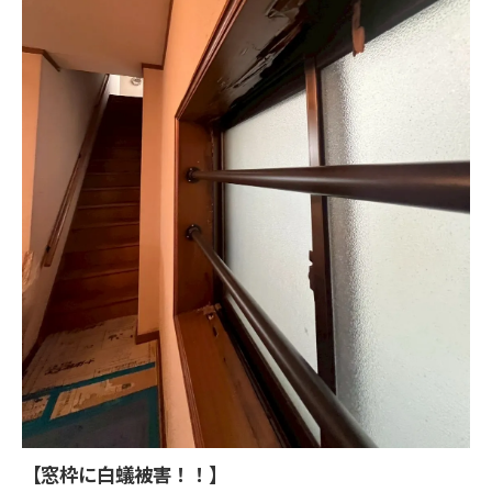
【窓枠に白蟻被害！！】