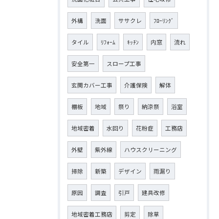
外構
洗面
ササクレ
ﾌﾛｰﾘﾝｸﾞ
タイル
ﾘﾌｫｰﾑ
ｷｯﾁﾝ
内窓
流れ
安全第一
スロープ工事
玄関カバー工事
介護保険
解体
棚板
地域
祭り
納涼祭
浴室
地域密着
水回り
花粉症
工務店
外壁
紫外線
ハウスクリーニング
掃除
新築
デザイン
雨漏り
原因
調査
引戸
建具改修
地域密着工務店
剪定
除草