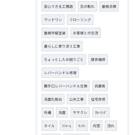
安心できる工務店
瓦の割れ
屋根点検
ウッドワン
フローリング
屋根外壁塗装
お客様との交流
暮らしに寄り添う工事
ちょっとしたお困りごと
建具補修
レバーハンドル修理
勝手口レバーハンドル交換
兵庫県
洗面化粧台
公共工事
住宅改修
外構
洗面
ササクレ
ﾌﾛｰﾘﾝｸﾞ
タイル
ﾘﾌｫｰﾑ
ｷｯﾁﾝ
内窓
流れ