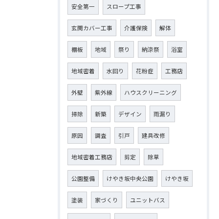
安全第一
スロープ工事
玄関カバー工事
介護保険
解体
棚板
地域
祭り
納涼祭
浴室
地域密着
水回り
花粉症
工務店
外壁
紫外線
ハウスクリーニング
掃除
新築
デザイン
雨漏り
原因
調査
引戸
建具改修
地域密着工務店
剪定
除草
公園整備
けやき坂中央公園
けやき坂
塗装
家づくり
ユニットバス